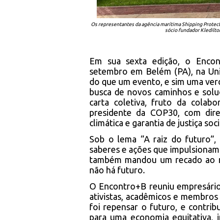
Os representantes da agência marítima Shipping Protec
sócio fundador Kledilt
Em sua sexta edição, o Enco
setembro em Belém (PA), na Uni
do que um evento, e sim uma verd
busca de novos caminhos e soluç
carta coletiva, fruto da colab
presidente da COP30, com diret
climática e garantia de justiça so
Sob o lema “A raiz do futuro”,
saberes e ações que impulsionam 
também mandou um recado ao m
não há futuro.
O Encontro+B reuniu empresários
ativistas, acadêmicos e membros 
foi repensar o futuro, e contrib
para uma economia equitativa, i