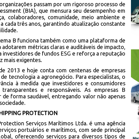
as organizações passam por um rigoroso processo de
ssessment (BIA), que mensura seu desempenho em
ança, colaboradores, comunidade, meio ambiente e
a a cada três anos, garantindo atualização constante
ilidade.
istema B funciona também como uma plataforma de
 adotarem métricas claras e auditáveis de impacto,
a investidores de fundos ESG e reforça a reputação
z mais exigentes.
sde 2013 e hoje conta com centenas de empresas
 de tecnologia a agronegócio. Para especialistas, o
ncia à medida que investidores e consumidores
 transparentes e responsáveis. As empresas B
r de forma saudável, entregando valor não apenas
 sociedade.
SHIPPING PROTECTION
rotection Serviços Marítimos Ltda. é uma agência
rviços portuários e marítimos, com sede principal
obal, oferecendo serviços para diversos tipos de