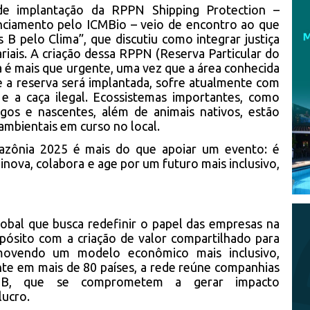
 de implantação da RPPN Shipping Protection –
nciamento pelo ICMBio – veio de encontro ao que
 B pelo Clima”, que discutiu como integrar justiça
ariais. A criação dessa RPPN (Reserva Particular do
 é mais que urgente, uma vez que a área conhecida
 a reserva será implantada, sofre atualmente com
 a caça ilegal. Ecossistemas importantes, como
agos e nascentes, além de animais nativos, estão
mbientais em curso no local.
azônia 2025 é mais do que apoiar um evento: é
ova, colabora e age por um futuro mais inclusivo,
bal que busca redefinir o papel das empresas na
opósito com a criação de valor compartilhado para
movendo um modelo econômico mais inclusivo,
nte em mais de 80 países, a rede reúne companhias
s B, que se comprometem a gerar impacto
lucro.