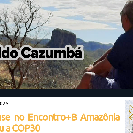
2025
se no Encontro+B Amazônia
u a COP30