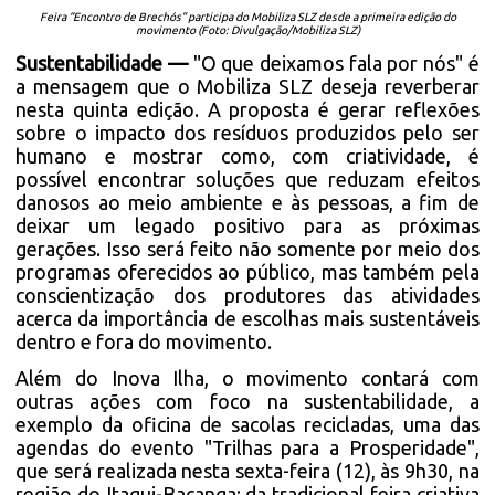
Feira “Encontro de Brechós” participa do Mobiliza SLZ desde a primeira edição do
movimento (Foto: Divulgação/Mobiliza SLZ)
Sustentabilidade —
"O que deixamos fala por nós" é
a mensagem que o Mobiliza SLZ deseja reverberar
nesta quinta edição. A proposta é gerar reflexões
sobre o impacto dos resíduos produzidos pelo ser
humano e mostrar como, com criatividade, é
possível encontrar soluções que reduzam efeitos
danosos ao meio ambiente e às pessoas, a fim de
deixar um legado positivo para as próximas
gerações. Isso será feito não somente por meio dos
programas oferecidos ao público, mas também pela
conscientização dos produtores das atividades
acerca da importância de escolhas mais sustentáveis
dentro e fora do movimento.
Além do Inova Ilha, o movimento contará com
outras ações com foco na sustentabilidade, a
exemplo da oficina de sacolas recicladas, uma das
agendas do evento "Trilhas para a Prosperidade",
que será realizada nesta sexta-feira (12), às 9h30, na
região do Itaqui-Bacanga; da tradicional feira criativa