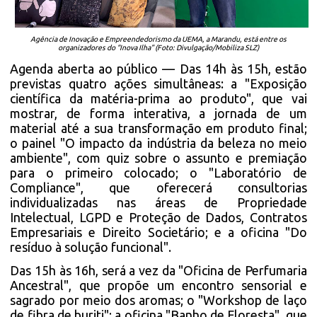
Agência de Inovação e Empreendedorismo da UEMA, a Marandu, está entre os
organizadores do “Inova Ilha” (Foto: Divulgação/Mobiliza SLZ)
Agenda aberta ao público — Das 14h às 15h, estão
previstas quatro ações simultâneas: a "Exposição
científica da matéria-prima ao produto", que vai
mostrar, de forma interativa, a jornada de um
material até a sua transformação em produto final;
o painel "O impacto da indústria da beleza no meio
ambiente", com quiz sobre o assunto e premiação
para o primeiro colocado; o "Laboratório de
Compliance", que oferecerá consultorias
individualizadas nas áreas de Propriedade
Intelectual, LGPD e Proteção de Dados, Contratos
Empresariais e Direito Societário; e a oficina "Do
resíduo à solução funcional".
Das 15h às 16h, será a vez da "Oficina de Perfumaria
Ancestral", que propõe um encontro sensorial e
sagrado por meio dos aromas; o "Workshop de laço
de fibra de buriti"; a oficina "Banho de Floresta", que