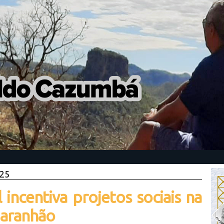
025
l incentiva projetos sociais na
Maranhão