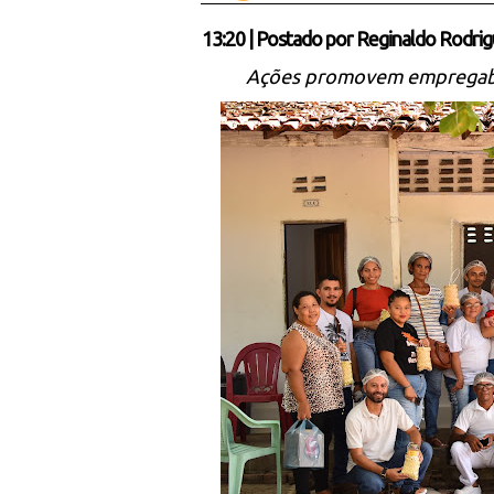
13:20
|
Postado por
Reginaldo Rodrig
Ações promovem empregabili