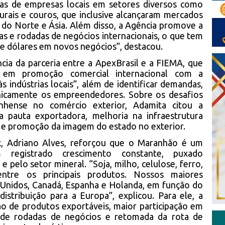
nas de empresas locais em setores diversos como
urais e couros, que inclusive alcançaram mercados
do Norte e Ásia. Além disso, a Agência promove a
as e rodadas de negócios internacionais, o que tem
e dólares em novos negócios”, destacou.
cia da parceria entre a ApexBrasil e a FIEMA, que
 em promoção comercial internacional com a
s indústrias locais”, além de identificar demandas,
nicamente os empreendedores. Sobre os desafios
nhense no comércio exterior, Adamita citou a
da pauta exportadora, melhoria na infraestrutura
al e promoção da imagem do estado no exterior.
, Adriano Alves, reforçou que o Maranhão é um
 registrado crescimento constante, puxado
 pelo setor mineral. “Soja, milho, celulose, ferro,
ntre os principais produtos. Nossos maiores
 Unidos, Canadá, Espanha e Holanda, em função do
istribuição para a Europa”, explicou. Para ele, a
ão de produtos exportáveis, maior participação em
ção de rodadas de negócios e retomada da rota de