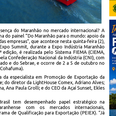
sença do Maranhão no mercado internacional? A
ema do painel “Do Maranhão para o mundo: apoio da
das empresas”, que acontece nesta quinta-feira (2),
Expo Summit, durante a Expo Indústria Maranhão
6ª edição, é realizada pelo Sistema FIEMA (CIEMA,
pela Confederação Nacional da Indústria (CNI), com
ado e do Sebrae, e ocorre de 2 a 5 de outubro no
(Cohafuma).
a da especialista em Promoção de Exportação da
e; do diretor da LightHouse Comex, Adriano Alves;
ha, Ana Paula Grolli; e do CEO da Açaí Sunset, Ekles
rasil tem desempenhado papel estratégico na
aranhense com os mercados internacionais,
ama de Qualificação para Exportação (PEIEX). “Já