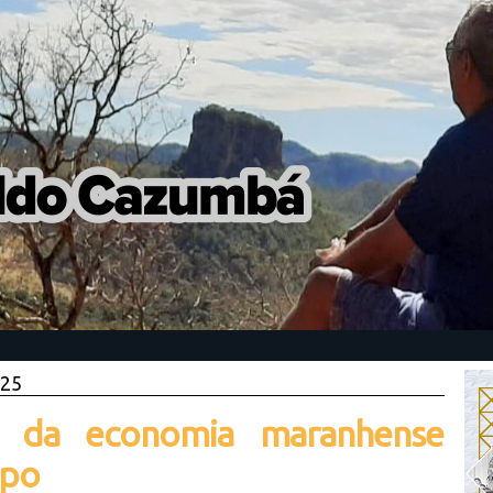
025
ção da economia maranhense
xpo