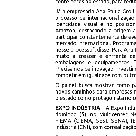
contêineres no estado, para reduz
Já a empresária Ana Paula Grolli
processo de internacionalização
identidade visual e no posici
Amazon, destacando a origem a
participar constantemente de ev
mercado internacional. Progra
nesse processo”, disse. Para Ana
muito a crescer e enfrenta de
embalagens e equipamentos. “N
Precisamos de inovação, investi
competir em igualdade com outro
O painel busca mostrar como par
novos caminhos para empresas 
o estado como protagonista no ce
EXPO INDÚSTRIA
– A Expo Indú
domingo (5), no Multicenter N
FIEMA (CIEMA, SESI, SENAI, I
Indústria (CNI), com correalizaç