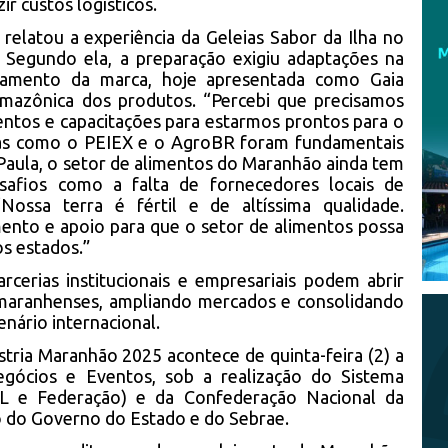
ir custos logísticos.
 relatou a experiência da Geleias Sabor da Ilha no
. Segundo ela, a preparação exigiu adaptações na
onamento da marca, hoje apresentada como Gaia
mazônica dos produtos. “Percebi que precisamos
entos e capacitações para estarmos prontos para o
mas como o PEIEX e o AgroBR foram fundamentais
 Paula, o setor de alimentos do Maranhão ainda tem
safios como a falta de fornecedores locais de
ossa terra é fértil e de altíssima qualidade.
mento e apoio para que o setor de alimentos possa
s estados.”
cerias institucionais e empresariais podem abrir
maranhenses, ampliando mercados e consolidando
nário internacional.
stria Maranhão 2025 acontece de quinta-feira (2) a
egócios e Eventos, sob a realização do Sistema
EL e Federação) e da Confederação Nacional da
ão do Governo do Estado e do Sebrae.