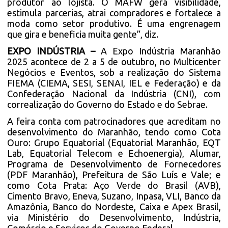
produtor ao lojista. O MAFW gera visibilidade,
estimula parcerias, atrai compradores e fortalece a
moda como setor produtivo. É uma engrenagem
que gira e beneficia muita gente”, diz.
EXPO INDÚSTRIA –
A Expo Indústria Maranhão
2025 acontece de 2 a 5 de outubro, no Multicenter
Negócios e Eventos, sob a realização do Sistema
FIEMA (CIEMA, SESI, SENAI, IEL e Federação) e da
Confederação Nacional da Indústria (CNI), com
correalização do Governo do Estado e do Sebrae.
A feira conta com patrocinadores que acreditam no
desenvolvimento do Maranhão, tendo como Cota
Ouro: Grupo Equatorial (Equatorial Maranhão, EQT
Lab, Equatorial Telecom e Echoenergia), Alumar,
Programa de Desenvolvimento de Fornecedores
(PDF Maranhão), Prefeitura de São Luís e Vale; e
como Cota Prata: Aço Verde do Brasil (AVB),
Cimento Bravo, Eneva, Suzano, Inpasa, VLI, Banco da
Amazônia, Banco do Nordeste, Caixa e Apex Brasil,
via Ministério do Desenvolvimento, Indústria,