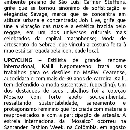
ambiente praiano de São Luís; Carmen Steffens,
grife que se tornou sinônimo de sofisticação e
elegância; Savage, marca que se concentra em
atitude urbana e concentrada; Joh Live, grife que
une a vibração das ruas e a estética trazida pelo
reggae, em um dos universos culturais mais
celebrados da capital maranhense; Moda de
artesanato do Sebrae, que vincula a costura feita à
mão está carregada pela identidade local.
UPCYCLING –
Estilista de grande renome
internacional, Kallil Nepomuceno trará seus
trabalhos para os desfiles no MAFW. Cearense,
autodidata e com mais de 30 anos de carreira, Kallil
tem defendido a moda sustentável (upcycling). Um
dos destaques de seus trabalhos foi a coleção
Mosaico com forte apelo socioambiental,
ressaltando sustentabilidade, saneamento e
protagonismo feminino que foi criada com materiais
reaproveitados e com a participação de artesãs. A
estreia internacional da “Mosaico” ocorreu na
Santander Fashion Week. na Colômbia. em agosto