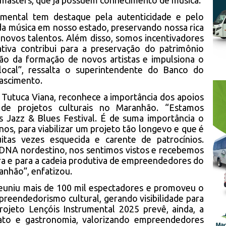
s masters, que já possuem conhecimento de música.
mental tem destaque pela autenticidade e pelo
a música em nosso estado, preservando nossa rica
novos talentos. Além disso, somos incentivadores
ativa contribui para a preservação do patrimônio
oção da formação de novos artistas e impulsiona o
local”, ressalta o superintendente do Banco do
ascimento.
 Tutuca Viana, reconhece a importância dos apoios
ão de projetos culturais no Maranhão. “Estamos
 Jazz & Blues Festival. É de suma importância o
os, para viabilizar um projeto tão longevo e que é
tas vezes esquecida e carente de patrocínios.
NA nordestino, nos sentimos vistos e recebemos
ra e para a cadeia produtiva de empreendedores do
anhão”, enfatizou.
 reuniu mais de 100 mil espectadores e promoveu o
reendedorismo cultural, gerando visibilidade para
rojeto Lençóis Instrumental 2025 prevê, ainda, a
nato e gastronomia, valorizando empreendedores