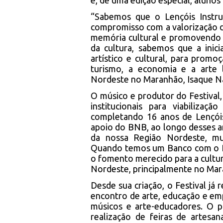
e, de uma edição especial, aluno
“Sabemos que o Lençóis Instru
compromisso com a valorização d
memória cultural e promovendo 
da cultura, sabemos que a inici
artístico e cultural, para prom
turismo, a economia e a arte 
Nordeste no Maranhão, Isaque N
O músico e produtor do Festival,
institucionais para viabilizaç
completando 16 anos de Lençóis
apoio do BNB, ao longo desses an
da nossa Região Nordeste, mui
Quando temos um Banco com o D
o fomento merecido para a cultu
Nordeste, principalmente no Mar
Desde sua criação, o Festival já
encontro de arte, educação e emp
músicos e arte-educadores. O p
realização de feiras de artesa