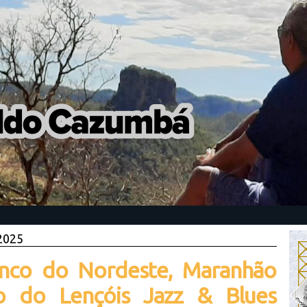
 2025
nco do Nordeste, Maranhão
o do Lençóis Jazz & Blues