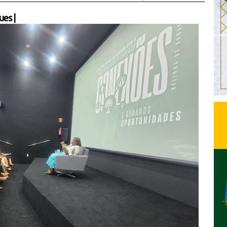
ues
|