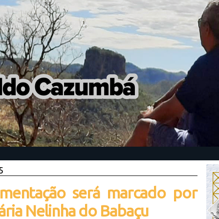
5
imentação será marcado por
ária Nelinha do Babaçu