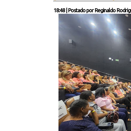
18:48
|
Postado por
Reginaldo Rodrig