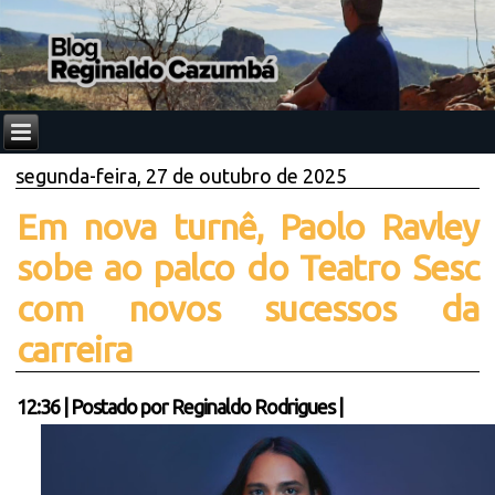
segunda-feira, 27 de outubro de 2025
Em nova turnê, Paolo Ravley
sobe ao palco do Teatro Sesc
com novos sucessos da
carreira
12:36
|
Postado por
Reginaldo Rodrigues
|