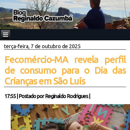
terça-feira, 7 de outubro de 2025
Fecomércio-MA revela perfil
de consumo para o Dia das
Crianças em São Luís
17:55
|
Postado por
Reginaldo Rodrigues
|