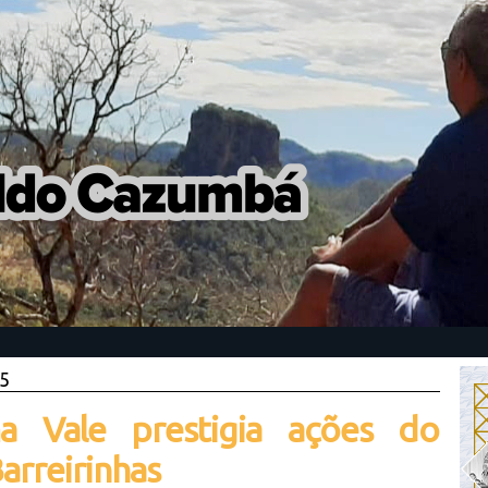
25
ma Vale prestigia ações do
rreirinhas