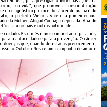
Barreirinhas, para prestigiar o início das ações da
orpo, sua vida”, que promove a conscientização
o e do diagnóstico precoce do câncer de mama e do
 ato, o prefeito Vinícius Vale e a primeira-dama
stado da Mulher, Abigail Cunha; a deputada Ana do
etárias municipais e outras autoridades.
de cuidado. Este mês é muito importante para nós,
 para o autocuidado e para a prevenção. O câncer
ão doenças que, quando detectadas precocemente,
or isso, o Outubro Rosa é uma campanha de amor e