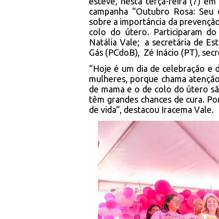
esteve, nesta terça-feira (7) em 
campanha “Outubro Rosa: Seu c
sobre a importância da prevençã
colo do útero. Participaram do
Natália Vale; a secretária de E
Gás (PCdoB), Zé Inácio (PT), secr
“Hoje é um dia de celebração e 
mulheres, porque chama atenção
de mama e o de colo do útero s
têm grandes chances de cura. P
de vida”, destacou Iracema Vale.