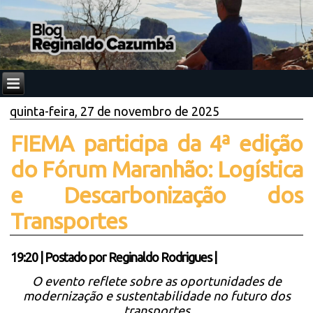
quinta-feira, 27 de novembro de 2025
FIEMA participa da 4ª edição
do Fórum Maranhão: Logística
e Descarbonização dos
Transportes
19:20
|
Postado por
Reginaldo Rodrigues
|
O evento reflete sobre as oportunidades de
modernização e sustentabilidade no futuro dos
transportes