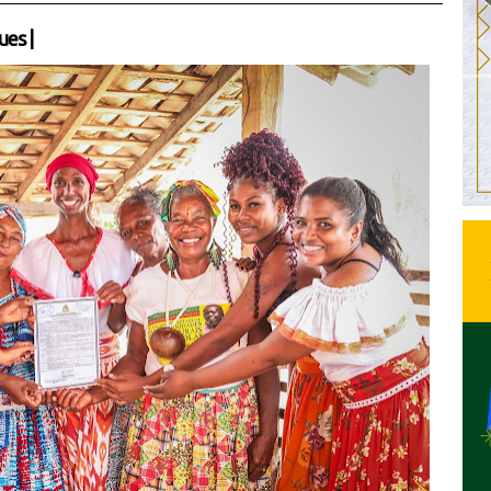
ues
|