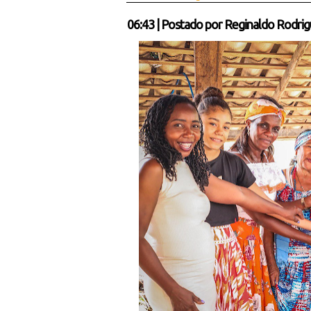
06:43
|
Postado por
Reginaldo Rodrig