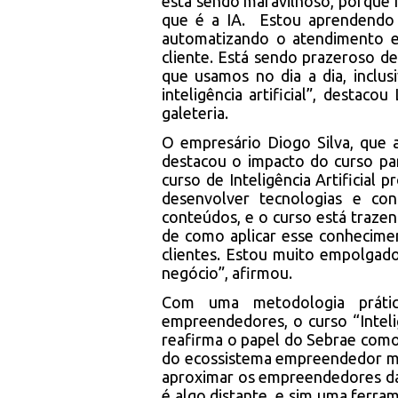
está sendo maravilhoso, porque h
que é a IA. Estou aprendendo
automatizando o atendimento e
cliente. Está sendo prazeroso de
que usamos no dia a dia, inclu
inteligência artificial”, desta
galeteria.
O empresário Diogo Silva, que
destacou o impacto do curso pa
curso de Inteligência Artificia
desenvolver tecnologias e co
conteúdos, e o curso está traze
de como aplicar esse conhecime
clientes. Estou muito empolgado
negócio”, afirmou.
Com uma metodologia prátic
empreendedores, o curso “Inteli
reafirma o papel do Sebrae como
do ecossistema empreendedor ma
aproximar os empreendedores da
é algo distante, e sim uma ferra