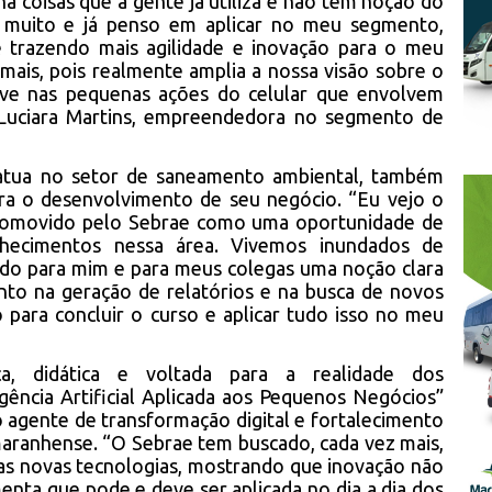
á coisas que a gente já utiliza e não tem noção do
 muito e já penso em aplicar no meu segmento,
 trazendo mais agilidade e inovação para o meu
mais, pois realmente amplia a nossa visão sobre o
sive nas pequenas ações do celular que envolvem
cou Luciara Martins, empreendedora no segmento de
 atua no setor de saneamento ambiental, também
ra o desenvolvimento de seu negócio. “Eu vejo o
l promovido pelo Sebrae como uma oportunidade de
nhecimentos nessa área. Vivemos inundados de
ndo para mim e para meus colegas uma noção clara
nto na geração de relatórios e na busca de novos
 para concluir o curso e aplicar tudo isso no meu
a, didática e voltada para a realidade dos
gência Artificial Aplicada aos Pequenos Negócios”
 agente de transformação digital e fortalecimento
ranhense. “O Sebrae tem buscado, cada vez mais,
s novas tecnologias, mostrando que inovação não
menta que pode e deve ser aplicada no dia a dia dos