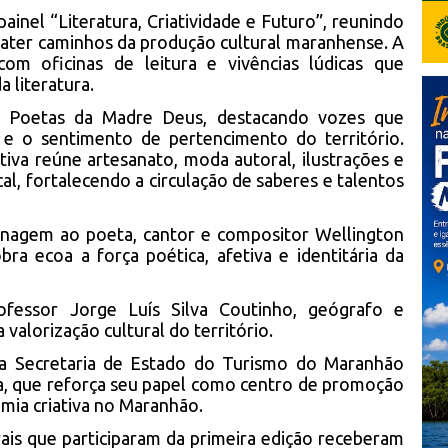
ainel “Literatura, Criatividade e Futuro”, reunindo
bater caminhos da produção cultural maranhense. A
com oficinas de leitura e vivências lúdicas que
 literatura.
e Poetas da Madre Deus, destacando vozes que
e o sentimento de pertencimento do território.
ativa reúne artesanato, moda autoral, ilustrações e
al, fortalecendo a circulação de saberes e talentos
nagem ao poeta, cantor e compositor Wellington
ra ecoa a força poética, afetiva e identitária da
rofessor Jorge Luís Silva Coutinho, geógrafo e
alorização cultural do território.
da Secretaria de Estado do Turismo do Maranhão
a, que reforça seu papel como centro de promoção
omia criativa no Maranhão.
urais que participaram da primeira edição receberam