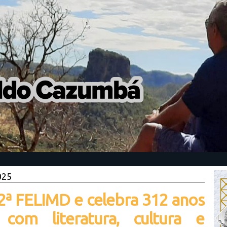
025
2ª FELIMD e celebra 312 anos
om literatura, cultura e