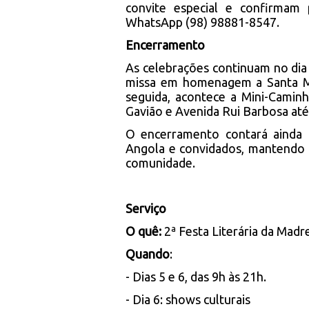
convite especial e confirmam
WhatsApp (98) 98881-8547.
Encerramento
As celebrações continuam no dia
missa em homenagem a Santa Ma
seguida, acontece a Mini-Camin
Gavião e Avenida Rui Barbosa até
O encerramento contará ainda
Angola e convidados, mantendo v
comunidade.
Serviço
O quê:
2ª Festa Literária da Ma
Quando
:
- Dias 5 e 6, das 9h às 21h.
- Dia 6: shows culturais