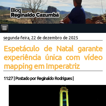
segunda-feira, 22 de dezembro de 2025
Espetáculo de Natal garante
experiência única com vídeo
mapping em Imperatriz
11:27
|
Postado por
Reginaldo Rodrigues
|