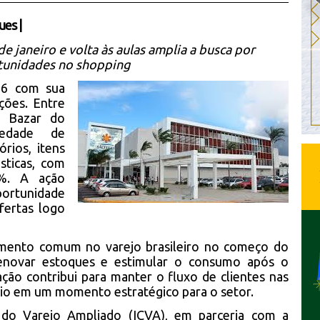
ues
|
e janeiro e volta às aulas amplia a busca por
tunidades no shopping
26 com sua
ções. Entre
o Bazar do
iedade de
rios, itens
sticas, com
%. A ação
ortunidade
fertas logo
imento comum no varejo brasileiro no começo do
renovar estoques e estimular o consumo após o
ação contribui para manter o fluxo de clientes nas
ércio em um momento estratégico para o setor.
 do Varejo Ampliado (ICVA), em parceria com a