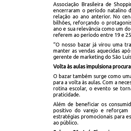
Associação Brasileira de Shopp
encerraram o período natalino
relação ao ano anterior. No ce
bilhões, reforçando o protagon
ano e sua relevância como um dos
referem ao período entre 19 e 2
“O nosso bazar já virou uma tr
manter as vendas aquecidas apó
gerente de marketing do São Luís
Volta às aulas impulsiona procura
O bazar também surge como uma a
para a volta às aulas. Com a nece
rotina escolar, o evento se to
praticidade.
Além de beneficiar os consumi
positivo do varejo e reforçam
estratégias promocionais para es
ao público.