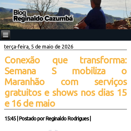
terça-feira, 5 de maio de 2026
Conexão que transforma:
Semana S mobiliza o
Maranhão com serviços
gratuitos e shows nos dias 15
e 16 de maio
15:45
|
Postado por
Reginaldo Rodrigues
|