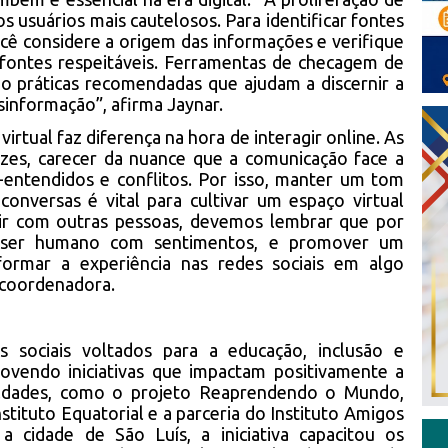
os usuários mais cautelosos. Para identificar fontes
cê considere a origem das informações e verifique
 fontes respeitáveis. Ferramentas de checagem de
ão práticas recomendadas que ajudam a discernir a
informação”, afirma Jaynar.
rtual faz diferença na hora de interagir online. As
ezes, carecer da nuance que a comunicação face a
-entendidos e conflitos. Por isso, manter um tom
onversas é vital para cultivar um espaço virtual
gir com outras pessoas, devemos lembrar que por
m ser humano com sentimentos, e promover um
ormar a experiência nas redes sociais em algo
a coordenadora.
 sociais voltados para a educação, inclusão e
vendo iniciativas que impactam positivamente a
ldades, como o projeto Reaprendendo o Mundo,
stituto Equatorial e a parceria do Instituto Amigos
a cidade de São Luís, a iniciativa capacitou os