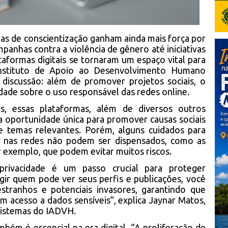
has de conscientização ganham ainda mais força por
panhas contra a violência de gênero até iniciativas
taformas digitais se tornaram um espaço vital para
 Instituto de Apoio ao Desenvolvimento Humano
 discussão: além de promover projetos sociais, o
de sobre o uso responsável das redes online.
s, essas plataformas, além de diversos outros
 oportunidade única para promover causas sociais
 temas relevantes. Porém, alguns cuidados para
r nas redes não podem ser dispensados, como as
r exemplo, que podem evitar muitos riscos.
 privacidade é um passo crucial para proteger
gir quem pode ver seus perfis e publicações, você
stranhos e potenciais invasores, garantindo que
m acesso a dados sensíveis”, explica Jaynar Matos,
Sistemas do IADVH.
bém é essencial na era digital. “A proliferação de