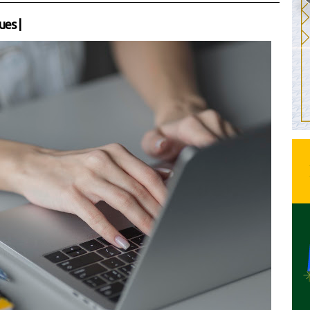
ues
|