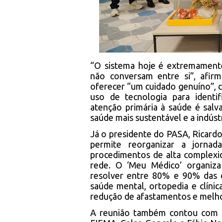
“O sistema hoje é extremamente
não conversam entre si”, afi
oferecer “um cuidado genuíno”,
uso de tecnologia para identi
atenção primária à saúde é salv
saúde mais sustentável e a indús
Já o presidente do PASA, Ricard
permite reorganizar a jorna
procedimentos de alta complexid
rede. O ‘Meu Médico’ organiz
resolver entre 80% e 90% das 
saúde mental, ortopedia e clínic
redução de afastamentos e melhor
A reunião também contou com a 