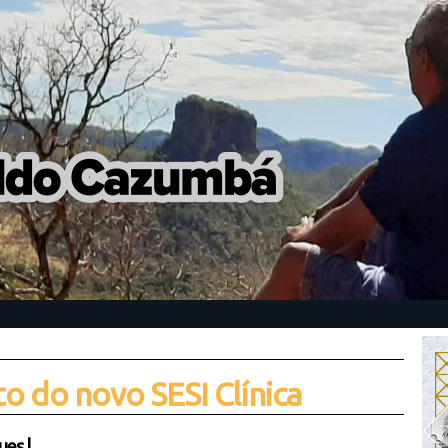
o do novo SESI Clínica
ues
|