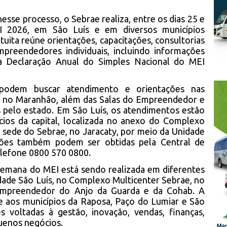
sse processo, o Sebrae realiza, entre os dias 25 e
 2026, em São Luís e em diversos municípios
ita reúne orientações, capacitações, consultorias
mpreendedores individuais, incluindo informações
a Declaração Anual do Simples Nacional do MEI
odem buscar atendimento e orientações nas
 no Maranhão, além das Salas do Empreendedor e
s pelo estado. Em São Luís, os atendimentos estão
cios da capital, localizada no anexo do Complexo
 sede do Sebrae, no Jaracaty, por meio da Unidade
ções também podem ser obtidas pela Central de
lefone 0800 570 0800.
Semana do MEI está sendo realizada em diferentes
nidade São Luís, no Complexo Multicenter Sebrae, no
Empreendedor do Anjo da Guarda e da Cohab. A
aos municípios da Raposa, Paço do Lumiar e São
s voltadas à gestão, inovação, vendas, finanças,
uenos negócios.