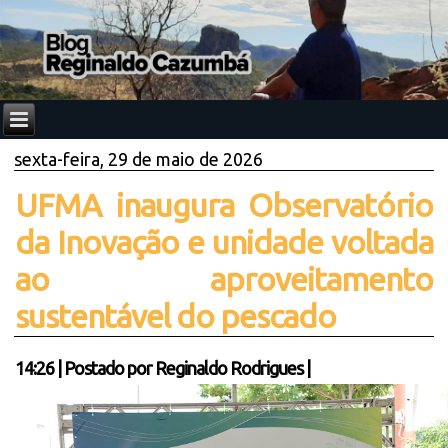
sexta-feira, 29 de maio de 2026
UFMA inaugura Observatório
da Inovação e unidade voltada
ao aproveitamento
sustentável do pescado
14:26
|
Postado por
Reginaldo Rodrigues
|