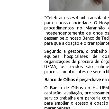
“Celebrar esses 4 mil transplant
para a nossa sociedade. O Hospi
procedimentos no Maranhão e
Independentemente de onde os t
passam pelo nosso Banco de Tec
para que a doação e o transplant
Segundo a gestora, o trabalho 
equipes hospitalares de doaç
organizações de procura de órg
UFMA, os tecidos são submet
processamento antes de serem lib
Banco de Olhos é peça-chave na c
O Banco de Olhos do HU-UFMA 
captação, avaliação, processame
serviço trabalha em parceria co
para ampliar o acesso à doação 
maranhenses.