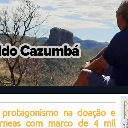
 protagonismo na doação e
órneas com marco de 4 mil