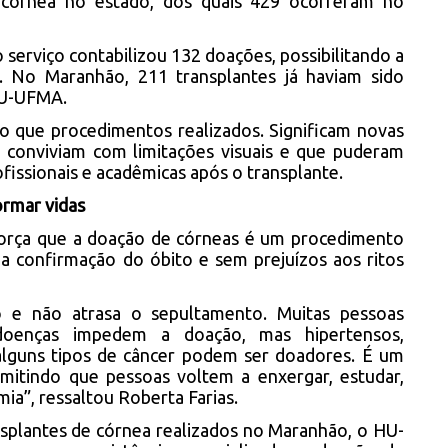
e córnea no estado, dos quais 429 ocorreram no
 serviço contabilizou 132 doações, possibilitando a
s. No Maranhão, 211 transplantes já haviam sido
HU-UFMA.
 que procedimentos realizados. Significam novas
 conviviam com limitações visuais e que puderam
ofissionais e acadêmicas após o transplante.
ormar vidas
orça que a doação de córneas é um procedimento
a confirmação do óbito e sem prejuízos aos ritos
o e não atrasa o sepultamento. Muitas pessoas
doenças impedem a doação, mas hipertensos,
 alguns tipos de câncer podem ser doadores. É um
rmitindo que pessoas voltem a enxergar, estudar,
ia”, ressaltou Roberta Farias.
nsplantes de córnea realizados no Maranhão, o HU-