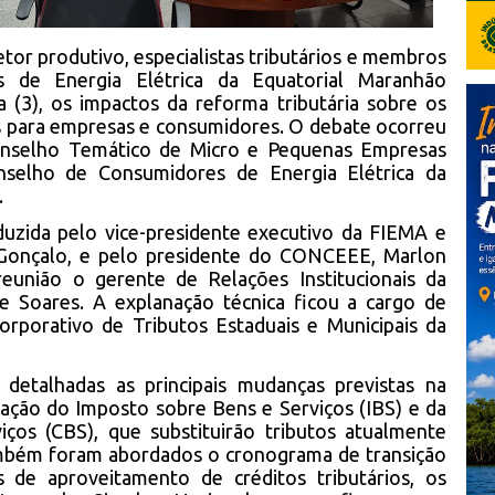
tor produtivo, especialistas tributários e membros
 de Energia Elétrica da Equatorial Maranhão
ra (3), os impactos da reforma tributária sobre os
os para empresas e consumidores. O debate ocorreu
onselho Temático de Micro e Pequenas Empresas
elho de Consumidores de Energia Elétrica da
.
duzida pelo vice-presidente executivo da FIEMA e
Gonçalo, e pelo presidente do CONCEEE, Marlon
eunião o gerente de Relações Institucionais da
e Soares. A explanação técnica ficou a cargo de
corporativo de Tributos Estaduais e Municipais da
detalhadas as principais mudanças previstas na
criação do Imposto sobre Bens e Serviços (IBS) e da
iços (CBS), que substituirão tributos atualmente
mbém foram abordados o cronograma de transição
 de aproveitamento de créditos tributários, os