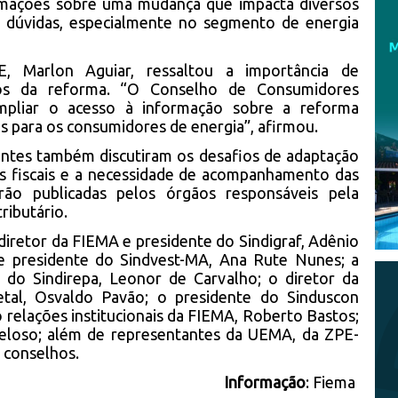
ormações sobre uma mudança que impacta diversos
s dúvidas, especialmente no segmento de energia
 Marlon Aguiar, ressaltou a importância de
os da reforma. “O Conselho de Consumidores
pliar o acesso à informação sobre a reforma
xos para os consumidores de energia”, afirmou.
pantes também discutiram os desafios de adaptação
as fiscais e a necessidade de acompanhamento das
rão publicadas pelos órgãos responsáveis pela
ributário.
diretor da FIEMA e presidente do Sindigraf, Adênio
e presidente do Sindvest-MA, Ana Rute Nunes; a
 do Sindirepa, Leonor de Carvalho; o diretor da
tal, Osvaldo Pavão; o presidente do Sinduscon
 relações institucionais da FIEMA, Roberto Bastos;
eloso; além de representantes da UEMA, da ZPE-
conselhos.
Informação
: Fiema