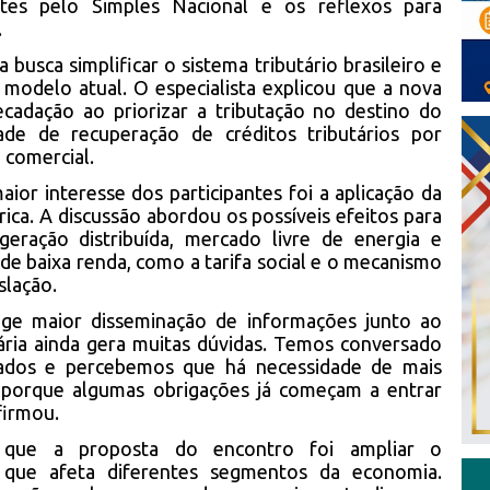
tes pelo Simples Nacional e os reflexos para
.
busca simplificar o sistema tributário brasileiro e
 modelo atual. O especialista explicou que a nova
recadação ao priorizar a tributação no destino do
ade de recuperação de créditos tributários por
 comercial.
or interesse dos participantes foi a aplicação da
rica. A discussão abordou os possíveis efeitos para
 geração distribuída, mercado livre de energia e
e baixa renda, como a tarifa social e o mecanismo
slação.
ige maior disseminação de informações junto ao
ária ainda gera muitas dúvidas. Temos conversado
tados e percebemos que há necessidade de mais
e porque algumas obrigações já começam a entrar
firmou.
 que a proposta do encontro foi ampliar o
que afeta diferentes segmentos da economia.