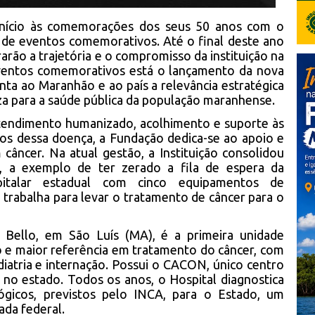
início às comemorações dos seus 50 anos com o
o de eventos comemorativos. Até o final deste ano
arão a trajetória e o compromisso da instituição na
 eventos comemorativos está o lançamento da nova
nta ao Maranhão e ao país a relevância estratégica
za para a saúde pública da população maranhense.
tendimento humanizado, acolhimento e suporte às
ios dessa doença, a Fundação dedica-se ao apoio e
câncer. Na atual gestão, a Instituição consolidou
os, a exemplo de ter zerado a fila de espera da
spitalar estadual com cinco equipamentos de
e trabalha para levar o tratamento de câncer para o
 Bello, em São Luís (MA), é a primeira unidade
o e maior referência em tratamento do câncer, com
ediatria e internação. Possui o CACON, único centro
 no estado. Todos os anos, o Hospital diagnostica
gicos, previstos pelo INCA, para o Estado, um
ada federal.