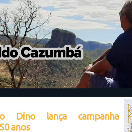
io Dino lança campanha
50 anos