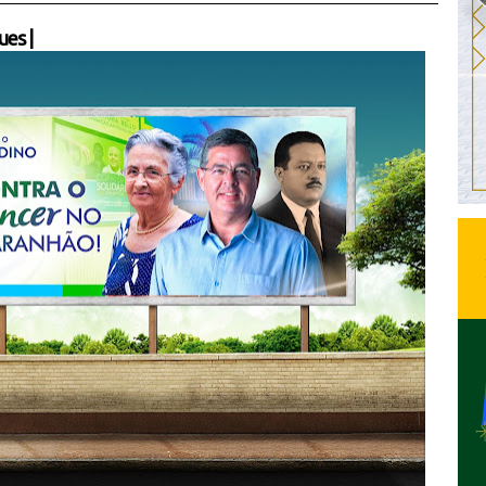
ues
|