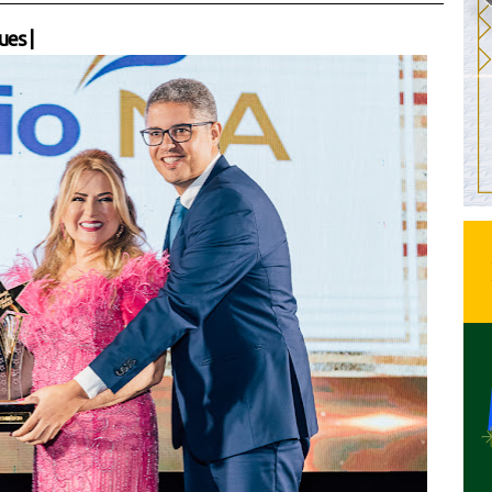
ues
|