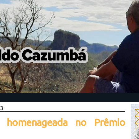
23
é homenageada no Prêmio