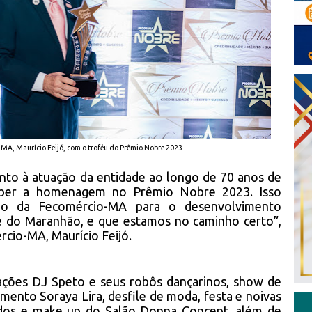
MA, Maurício Feijó, com o troféu do Prêmio Nobre 2023
nto à atuação da entidade ao longo de 70 anos de
eber a homenagem no Prêmio Nobre 2023. Isso
ção da Fecomércio-MA para o desenvolvimento
 e do Maranhão, e que estamos no caminho certo”,
cio-MA, Maurício Feijó.
ações DJ Speto e seus robôs dançarinos, show de
imento Soraya Lira, desfile de moda, festa e noivas
dos e make up do Salão Donna Concept, além de