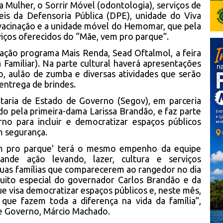
a Mulher, o Sorrir Móvel (odontologia), serviços de
eis da Defensoria Pública (DPE), unidade do Viva
vacinação e a unidade móvel do Hemomar, que pela
rviços oferecidos do “Mãe, vem pro parque”.
ação programa Mais Renda, Sead Oftalmol, a feira
a Familiar). Na parte cultural haverá apresentações
, aulão de zumba e diversas atividades que serão
entrega de brindes.
etaria de Estado de Governo (Segov), em parceria
do pela primeira-dama Larissa Brandão, e faz parte
rno para incluir e democratizar espaços públicos
m segurança.
em pro parque' terá o mesmo empenho da equipe
de ação levando, lazer, cultura e serviços
 suas famílias que comparecerem ao rangedor no dia
uito especial do governador Carlos Brandão e da
e visa democratizar espaços públicos e, neste mês,
 que fazem toda a diferença na vida da família”,
de Governo, Márcio Machado.