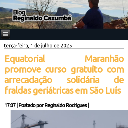
terça-feira, 1 de julho de 2025
Equatorial Maranhão
promove curso gratuito com
arrecadação solidária de
fraldas geriátricas em São Luís
17:07
|
Postado por
Reginaldo Rodrigues
|