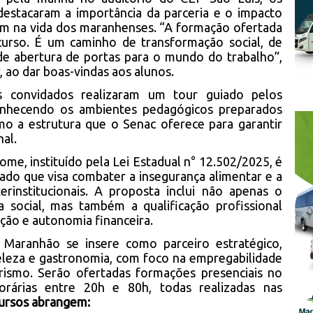
 destacaram a importância da parceria e o impacto
tem na vida dos maranhenses. “A formação ofertada
rso. É um caminho de transformação social, de
de abertura de portas para o mundo do trabalho”,
, ao dar boas-vindas aos alunos.
 os convidados realizaram um tour guiado pelos
conhecendo os ambientes pedagógicos preparados
mo a estrutura que o Senac oferece para garantir
al.
e, instituído pela Lei Estadual n° 12.502/2025, é
ado que visa combater a insegurança alimentar e a
rinstitucionais. A proposta inclui não apenas o
a social, mas também a qualificação profissional
ão e autonomia financeira.
Maranhão se insere como parceiro estratégico,
eleza e gastronomia, com foco na empregabilidade
ismo. Serão ofertadas formações presenciais no
orárias entre 20h e 80h, todas realizadas nas
ursos abrangem: