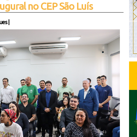
ugural no CEP São Luís
ues
|