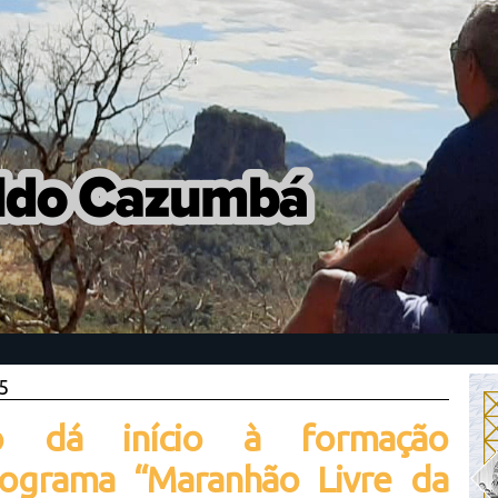
5
o dá início à formação
rograma “Maranhão Livre da