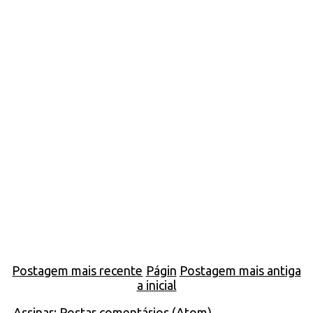
Postagem mais recente
Págin
Postagem mais antiga
a inicial
Assinar:
Postar comentários (Atom)