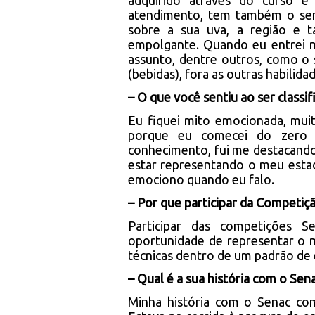
adquirido através do curso 
atendimento, tem também o serv
sobre a sua uva, a região e 
empolgante. Quando eu entrei n
assunto, dentre outros, como o s
(bebidas), fora as outras habilida
– O que você sentiu ao ser classi
Eu fiquei mito emocionada, mui
porque eu comecei do zero
conhecimento, fui me destacand
estar representando o meu estad
emociono quando eu falo.
– Por que participar da Competiç
Participar das competições 
oportunidade de representar o 
técnicas dentro de um padrão de 
– Qual é a sua história com o Sen
Minha história com o Senac co