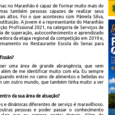
enac no Maranhão é capaz de formar muito mais do
s, mas também pessoas capazes de realizar seus
ais altos. Foi o que aconteceu com Pâmela Silva,
nstituição. A jovem é a representante do Maranhão
ão Profissional 2021, na categoria de Serviços de
ria de superação, autoconhecimento e aprendizado
cedora da etapa regional da competição em 2019 e,
reinamento no Restaurante Escola do Senac para
fissão?
r ser uma área de grande abrangência, que vem
 além de me identificar muito com ela. Eu sempre
 quando entrei no ramo de alimentos e bebidas eu
 um outro mundo, que também tinha muito a ver
dentro da sua área de atuação?
s e dinâmicas diferentes de serviço é maravilhoso.
outras pessoas e poder passar o conhecimento