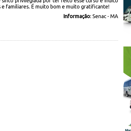
into privilegiada por ter feito esse curso e indico
e familiares. É muito bom e muito gratificante!
Informação
: Senac - MA