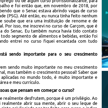
mprego ou de algum curso profissionalizante, para
abalho e foi então que, em novembro de 2018, por
sabendo que o Senac estava abrindo vagas de curso
de (PSG). Até então, eu nunca tinha feito nenhum
e soube que era uma instituição de renome e de
al. Por isso, me inscrevi no curso de Garçom, que é
la do Senac. Eu também nunca havia tido contato
e todo segmento de alimentos e bebidas, então foi
ndo entrei no curso fiquei encantada com tudo
stá sendo importante para o seu crescimento
vem sendo muito importante no meu crescimento
ional, mas também o crescimento pessoal! Saber que
 aplicadas no mundo todo, é muito importante e
área e meu currículo.
pessoas que pensam em começar o curso?
ue realmente desfrutem, porque é um privilégio. Ao
i realmente abrir sua mente, abrir o seu leque de