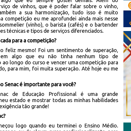
é algo que eu sempre gostei demais. Além do
iço de vinhos, que é poder falar sobre o vinho,
também a sua harmonização, tudo isso é muito
a competição eu me aprofundei ainda mais nesse
ommelier (vinho), o barista (cafés) e o bartender
des técnicas e tipos de serviços diferenciados.
ficada para a competição?
to feliz mesmo! Foi um sentimento de superação,
 em algo que eu não tinha nenhum tipo de
o ao longo do curso e vencer uma competição para
o, para mim, foi muita superação. Até hoje eu me
ão Senac é importante para você?
Senac de Educação Profissional é uma grande
meu estado e mostrar todas as minhas habilidades
exigência tão grande!
ac?
meçou logo quando eu terminei o Ensino Médio.