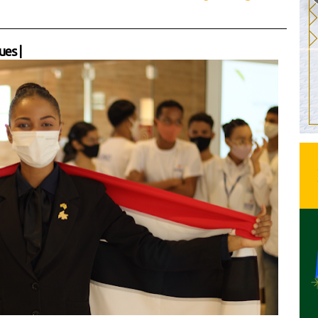
ues
|