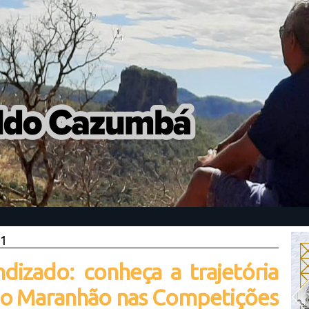
21
dizado: conheça a trajetória
do Maranhão nas Competições